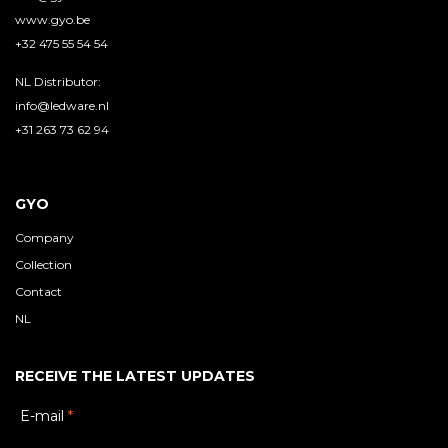
www.gyo.be
+32 475 55 54 54
NL Distributor:
info@ledware.nl
+31 263 73 62 94
GYO
Company
Collection
Contact
NL
RECEIVE THE LATEST UPDATES
E-mail
*