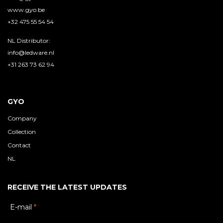
www.gyo.be
+32 475 55 54 54
NL Distributor:
info@ledware.nl
+31 263 73 62 94
GYO
Company
Collection
Contact
NL
RECEIVE THE LATEST UPDATES
E-mail
*